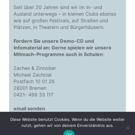
Seit über 20 Jahren sind wir im In- und
Ausland unterwegs – in kleinen Clubs ebenso
wie auf großen Festivals, auf Straßen und
Plätzen, in Theatern und Bürgerhäusern.
Fordern Sie unsere Demo-CD und
Infomaterial an: Gerne spielen wir unsere
Mitmach-Programme auch in Schulen
:
Zaches & Zinnober
Michael Zachcial
Postfach 10 01 26
28001 Bremen
0421- 499 33 117
email senden
Diese Website benutzt Cookies. Wenn du die Website weiter
nutzt, gehen wir von deinem Einverständnis aus.
© 2026 Zaches & Zinnober
• Erstellt mit
GeneratePress
OK