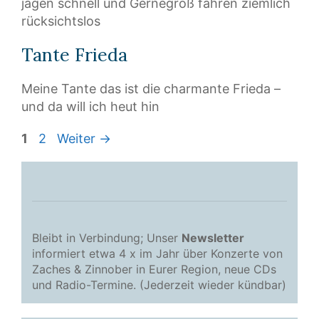
jagen schnell und Gernegroß fahren ziemlich
rücksichtslos
Tante Frieda
Meine Tante das ist die charmante Frieda –
und da will ich heut hin
Seite
Seite
1
2
Weiter
→
Bleibt in Verbindung; Unser
Newsletter
informiert etwa 4 x im Jahr über Konzerte von
Zaches & Zinnober in Eurer Region, neue CDs
und Radio-Termine. (Jederzeit wieder kündbar)