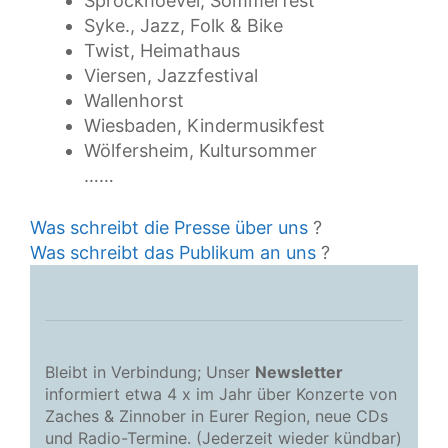
Sprockhoevel, Sommerfest
Syke., Jazz, Folk & Bike
Twist, Heimathaus
Viersen, Jazzfestival
Wallenhorst
Wiesbaden, Kindermusikfest
Wölfersheim, Kultursommer
……
Was schreibt die Presse über uns
?
Was schreibt das Publikum an uns
?
Bleibt in Verbindung; Unser
Newsletter
informiert etwa 4 x im Jahr über Konzerte von
Zaches & Zinnober in Eurer Region, neue CDs
und Radio-Termine. (Jederzeit wieder kündbar)