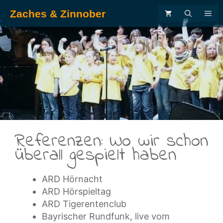
Zum
Zaches & Zinnober
ME
Inhalt
springen
.
Referenzen: Wo wir schon
überall gespielt haben
ARD Hörnacht
ARD Hörspieltag
ARD Tigerentenclub
Bayrischer Rundfunk, live vom