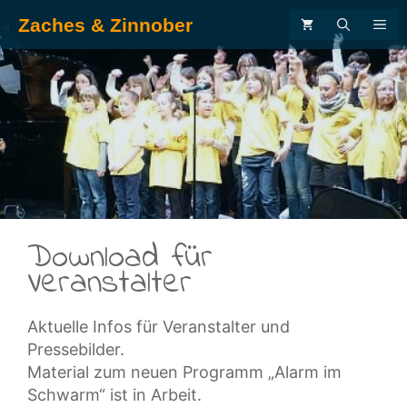
Zum
Zaches & Zinnober
ME
Inhalt
springen
.
Download für
Veranstalter
Aktuelle Infos für Veranstalter und
Pressebilder.
Material zum neuen Programm „Alarm im
Schwarm“ ist in Arbeit.