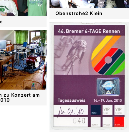
Obenstrohe2 Klein
e
 zu Konzert am
2010