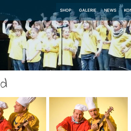
SHOP
GALERIE
NEWS
KO
rd