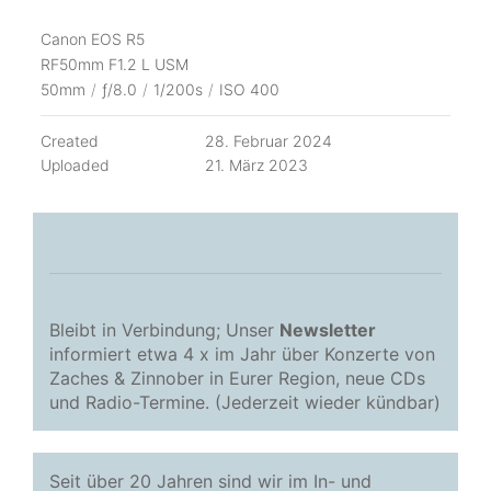
Canon EOS R5
RF50mm F1.2 L USM
50mm
/
ƒ/8.0
/
1/200s
/
ISO 400
Created
28. Februar 2024
Uploaded
21. März 2023
Bleibt in Verbindung; Unser
Newsletter
informiert etwa 4 x im Jahr über Konzerte von
Zaches & Zinnober in Eurer Region, neue CDs
und Radio-Termine. (Jederzeit wieder kündbar)
Seit über 20 Jahren sind wir im In- und