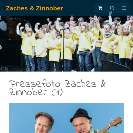
Zum
Zaches & Zinnober
ME
Inhalt
springen
.
Pressefoto Zaches &
Zinnober (1)