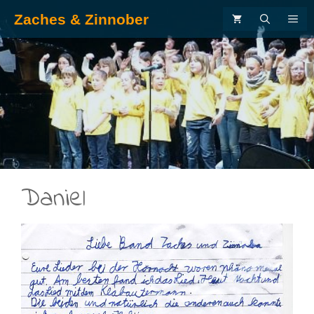
Zum
Zaches & Zinnober
ME
Inhalt
springen
.
Daniel