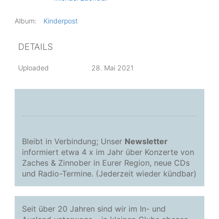
Album:
Kinderpost
DETAILS
Uploaded
28. Mai 2021
Bleibt in Verbindung; Unser
Newsletter
informiert etwa 4 x im Jahr über Konzerte von
Zaches & Zinnober in Eurer Region, neue CDs
und Radio-Termine. (Jederzeit wieder kündbar)
Seit über 20 Jahren sind wir im In- und