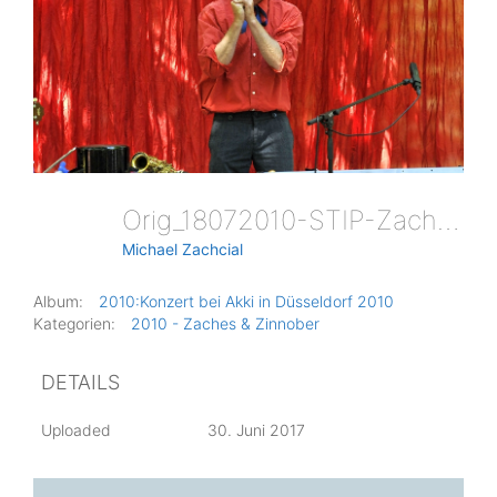
Orig_18072010-STIP-Zaches-Zinnober-0142
Michael Zachcial
Album:
2010:Konzert bei Akki in Düsseldorf 2010
Kategorien:
2010 - Zaches & Zinnober
DETAILS
Uploaded
30. Juni 2017