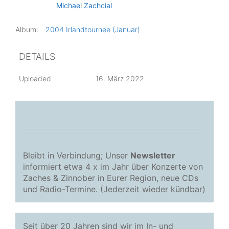
Michael Zachcial
Album:
2004 Irlandtournee (Januar)
DETAILS
Uploaded
16. März 2022
Bleibt in Verbindung; Unser
Newsletter
informiert etwa 4 x im Jahr über Konzerte von
Zaches & Zinnober in Eurer Region, neue CDs
und Radio-Termine. (Jederzeit wieder kündbar)
Seit über 20 Jahren sind wir im In- und