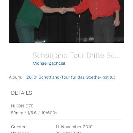
Schottland Tour Dritte Schule Shake
Michael Zachcial
Album:
2010: Schottland-Tour für das Goethe-Institut
DETAILS
NIKON D70
50mm
/
ƒ/5.6
/
10/600s
Created
11. November 2010