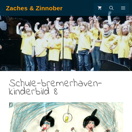
Zum
Zaches & Zinnober
ME
Inhalt
springen
.
Schule-bremerhaven-
kinderbild 8