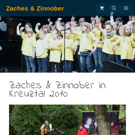
Zum
Zaches & Zinnober
ME
Inhalt
springen
.
Zaches & Zinnober in
Kreuztal 2010