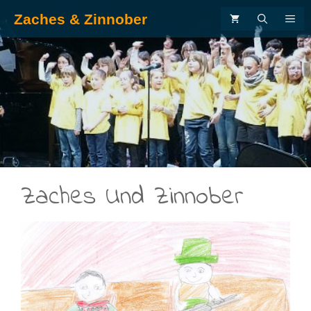
Zum
Zaches & Zinnober
ME
Inhalt
springen
.
Zaches Und Zinnober