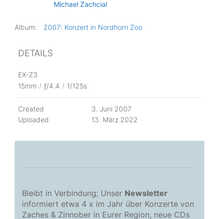
Michael Zachcial
Album:
2007: Konzert in Nordhorn Zoo
DETAILS
EX-Z3
15mm
/
ƒ/4.4
/
1/125s
Created
3. Juni 2007
Uploaded
13. März 2022
Bleibt in Verbindung; Unser
Newsletter
informiert etwa 4 x im Jahr über Konzerte von
Zaches & Zinnober in Eurer Region, neue CDs