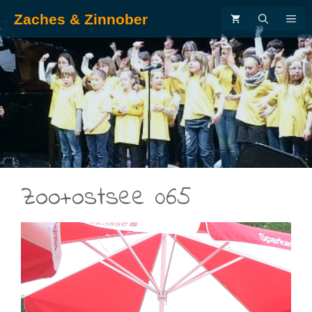
Zum
Zaches & Zinnober
ME
Inhalt
springen
.
Zoo+ostsee 065