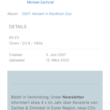
Michael Zachcial
Album:
2007: Konzert in Nordhorn Zoo
DETAILS
EX-Z3
12mm
/
ƒ/3.9
/
1/80s
Created
3. Juni 2007
Uploaded
13. März 2022
Bleibt in Verbindung; Unser
Newsletter
informiert etwa 4 x im Jahr über Konzerte von
Zaches & Zinnober in Eurer Region, neue CDs