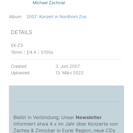
Michael Zachcial
Album:
2007: Konzert in Nordhorn Zoo
DETAILS
EX-Z3
15mm
/
ƒ/4.4
/
1/100s
Created
3. Juni 2007
Uploaded
13. März 2022
Bleibt in Verbindung; Unser
Newsletter
informiert etwa 4 x im Jahr über Konzerte von
Zaches & Zinnober in Eurer Region, neue CDs