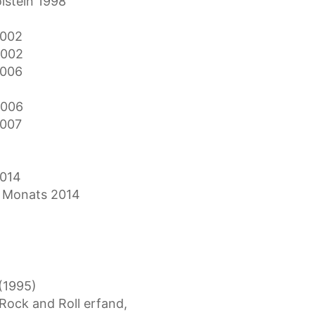
lstein 1998
2002
2002
2006
2006
2007
2014
s Monats 2014
(1995)
Rock and Roll erfand,