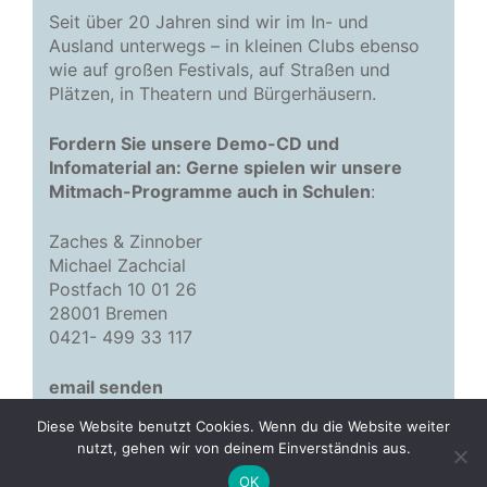
Seit über 20 Jahren sind wir im In- und
Ausland unterwegs – in kleinen Clubs ebenso
wie auf großen Festivals, auf Straßen und
Plätzen, in Theatern und Bürgerhäusern.
Fordern Sie unsere Demo-CD und
Infomaterial an: Gerne spielen wir unsere
Mitmach-Programme auch in Schulen
:
Zaches & Zinnober
Michael Zachcial
Postfach 10 01 26
28001 Bremen
0421- 499 33 117
email senden
Diese Website benutzt Cookies. Wenn du die Website weiter
nutzt, gehen wir von deinem Einverständnis aus.
© 2026 Zaches & Zinnober
• Erstellt mit
GeneratePress
OK