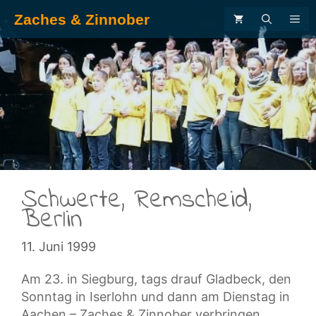
Zum
Zaches & Zinnober
ME
Inhalt
springen
.
Schwerte, Remscheid,
Berlin
11. Juni 1999
Am 23. in Siegburg, tags drauf Gladbeck, den
Sonntag in Iserlohn und dann am Dienstag in
Aachen – Zaches & Zinnober verbringen