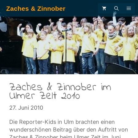
Zum
Zaches & Zinnober
ME
Inhalt
springen
.
Zaches & Zinnober im
Ulmer Zelt 2010
27. Juni 2010
Die Reporter-Kids in Ulm brachten einen
wunderschönen Beitrag über den Auftritt von
Zaches & Zinnober beim Ulmer Zelt im Juni