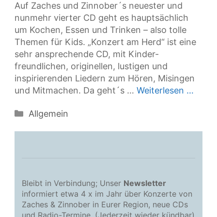
Auf Zaches und Zinnober´s neuester und
nunmehr vierter CD geht es hauptsächlich
um Kochen, Essen und Trinken – also tolle
Themen für Kids. „Konzert am Herd“ ist eine
sehr ansprechende CD, mit Kinder-
freundlichen, originellen, lustigen und
inspirierenden Liedern zum Hören, Misingen
und Mitmachen. Da geht´s …
Weiterlesen …
Kategorien
Allgemein
Bleibt in Verbindung; Unser
Newsletter
informiert etwa 4 x im Jahr über Konzerte von
Zaches & Zinnober in Eurer Region, neue CDs
und Radio-Termine. (Jederzeit wieder kündbar)