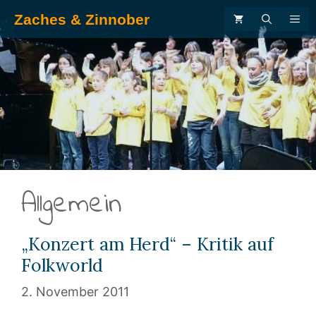
Zum
Zaches & Zinnober
ME
Inhalt
springen
.
Allgemein
„Konzert am Herd“ – Kritik auf
Folkworld
2. November 2011