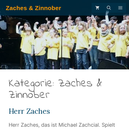
Zum
Zaches & Zinnober
ME
Inhalt
springen
.
Kategorie:
Zaches &
Zinnober
Herr Zaches
Herr Zaches, das ist Michael Zachcial. Spielt